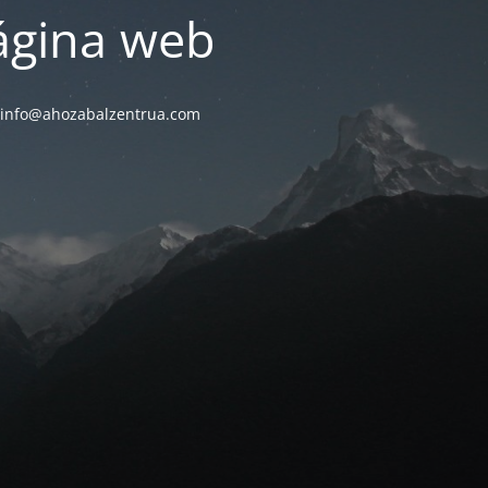
ágina web
 a info@ahozabalzentrua.com